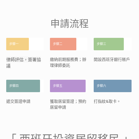
申請流程
步驟一
步驟二
步驟三
律師評估，簽署協
繳納前期服務費；辦
開設西班牙銀行賬戶
議
理律師委託
步驟四
步驟五
步驟六
遞交簽證申請
獲取居留簽證；預約
打指紋&取卡。
居留申請