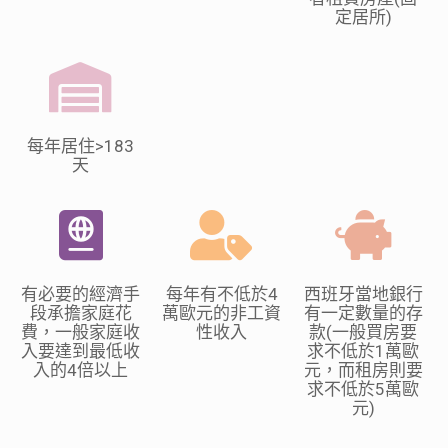
定居所
)
每年居住>183
天
有必要的經濟手
每年有不低於
4
西班牙當地銀行
段承擔家庭花
萬歐元的非工資
有一定數量的存
費，一般家庭收
性收入
款
(
一般買房要
入要達到最低收
求不低於
1
萬歐
入的
4
倍以上
元，而租房則要
求不低於
5
萬歐
元
)