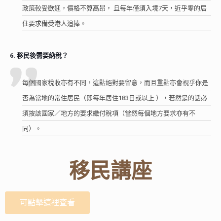
政策較受歡迎，價格不算高昂， 且每年僅須入境7天，近乎零的居
住要求備受港人追捧。
6. 移民後需要納稅？
每個國家稅收亦有不同，這點絕對要留意，而且重點亦會視乎你是
否為當地的常住居民（即每年居住183日或以上 ），若然是的話必
須按該國家／地方的要求繳付稅項（當然每個地方要求亦有不
同）。
移民講座
可點擊這裡查看