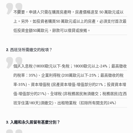
不需要，申請人只需在購買房產時，房產價格逹至 50 萬歐元或以
上。另外，如投資者購買50 萬歐元或以上的房產，必須支付首次最
低投資金額50萬歐元，餘款可以借貸或按揭。
2.
西班牙所需繳交的稅項？
個人入息稅 (
18000
歐元以下-免稅；
18000
歐元以上-
24%
；最高徵收
的稅率：
35%)
、企業利得稅 (
200
萬歐元以下-
25%
；最高徵收的稅
率-
35%)
、資本增值稅 (房產資本增值-增值部分的
21%
；投資資本增
值-增值部分的
21%)
、全球稅 (非稅務居民無須繳交；稅務居民
(
在西
班牙住滿
183
天
)
須繳交)、出租物業稅（扣除所有開支的
24%
）
3. 入藉和永久居留有甚麼分別？