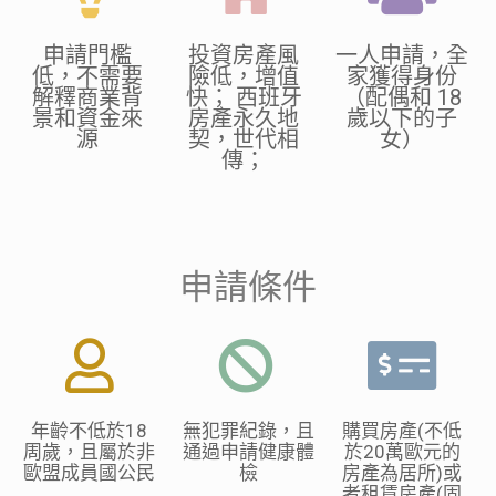
申請門檻
投資房產風
一人申請，全
低，不需要
險低，增值
家獲得身份
解釋商業背
快； 西班牙
（配偶和 18
景和資金來
房產永久地
歲以下的子
源
契，世代相
女）
傳；
申請條件
年齡不低於
18
無犯罪紀錄，
且
購買房產
(
不低
周歲，且屬於非
通過申請健康體
於
20
萬歐元的
歐盟成員國公民
檢
房產為居所
)
或
者租賃房產
(
固