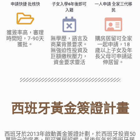
申請快捷
批核快
子女入學6年後即可
一人申請 全家三代移
入籍
民
獲簽率高，審理
時間短，7-90天
無學歷，語言及
購房居留可全家
獲批。
商業背景要求。
一起申請，18
無強迫性投資及
歲以上子女及年
巨額繳稅壓力，
長父母可申請延
資金要求靈活
伸居留。
西班牙黃金簽證計畫
西班牙於
2013
年啟動黃金簽證計劃，於西班牙投資
50
萬歐元的房產，即可獲居留權。其後每年於西班牙居