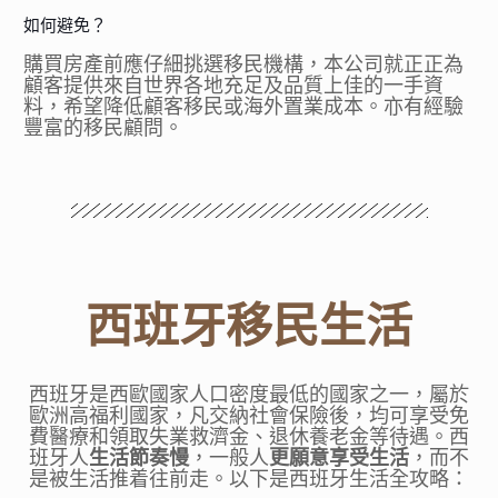
如何避免？
購買房產前應仔細挑選移民機構，本公司就正正為
顧客提供來自世界各地充足及品質上佳的一手資
料，希望降低顧客移民或海外置業成本。亦有經驗
豐富的移民顧問。
西班牙移民生活
西班牙是西歐國家人口密度最低的國家之一，屬於
歐洲高福利國家，凡交納社會保險後，均可享受免
費醫療和領取失業救濟金、退休養老金等待遇。西
班牙人
生活節奏慢
，一般人
更願意享受生活
，而不
是被生活推着往前走。以下是西班牙生活全攻略：