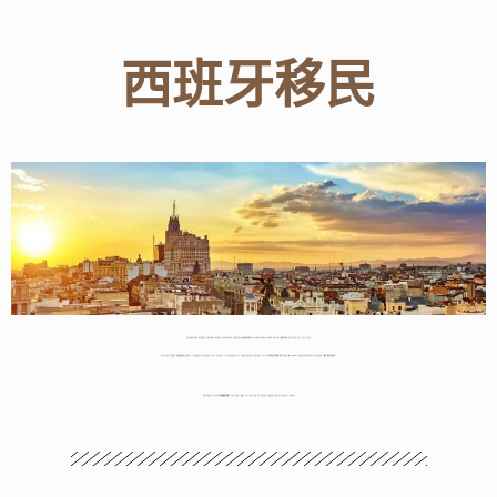
西班牙移民
西班牙是歐洲老牌國家，當地環境優美，夏季陽光燦爛，冬季氣候温和，是温帶地中海型氣候，曾被選為世界七大
最佳退休養老勝地
。西班牙位於歐洲西南部的君主立憲制國家，現今有
5億人口使用西班牙語
，是世界上總使用人口第三，母語第二多的語言。
西班牙在世界屬於已發開國家，是
高度發展
的歐洲先進國家之一，國內製造業發達，知名民族品牌有LOEWE，和全球擁有3100家分店的服飾品牌ZARA，也是歐洲最大時裝零售商，其所屬集團
INDITEX是世界最大時裝集團
。觀光業也貢獻了
全國11%的GDP
，舒適的地中海氣候陽光充足，是旅行者的度假天堂，
觀光人數排名世界第四
！
跟葡萄牙移民相同，西班牙透過
「黃金居留許可計劃」
，申請人只需投資50萬歐元（約430萬港元）買樓，即可三代移民西班牙，獲得西班牙居留權，並可自由出入歐洲27個申根國。