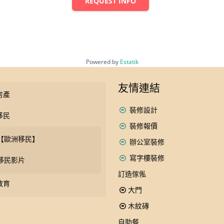
REQUEST INFO
Powered by
Estatik
友情連結
房產
裝修設計
移民
裝修報價
【歐洲移民】
辦公室裝修
寫字樓裝修
移民影片
訂造傢俬
教育
大門
木紋磚
自助餐