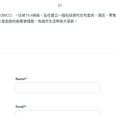
y Centre（BBCC），佔地19.4英畝，旨在建立一個包括現代住宅套房，
生氣勃勃的新都會樣貌，為城市生活帶來大革新。
地的訪客。項目內設有一座公共交通中轉樞紐，含括既有的漢都亞輕快鐵站（Hang
tation）。此外，從武吉免登城中城（BBCC）還可銜接至默迪卡捷運站（Merdek
High Speed Railway Station）往返吉隆坡與新加坡。以便
Name*
ta的辦公大樓不僅走出341個單位的948-1187平方英尺辦公室，甚至
為城市高效企業空間的基準。
Email*