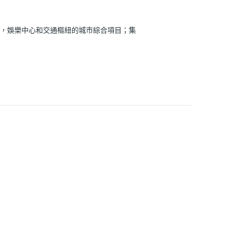
酒店，零售，娛樂中心和交通樞紐的城市綜合項目；集
 Tuah LRT Station）及漢都亞單
a MRT Station）。未來，訪客只需乘搭捷
捷交通網絡，實現國際接軌！
還為租戶提供A級設施—一個宏偉的辦公大廳，專