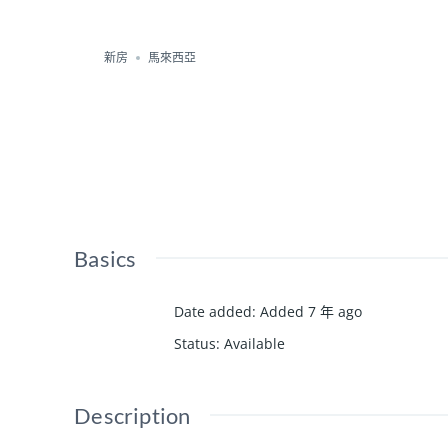
新房
馬來西亞
Basics
Date added
:
Added 7 年 ago
Status
:
Available
Description