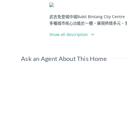
武吉免登城中城Bukit Bintang Cit
多種城市核心功能於一體，展現熱情多元、
Show all description
BBCC依國際標准設計規劃,將吸引來自全球各
Ask an Agent About This Home
軌火車站（Hang Tuah Monorail S
運，既可在幾站處處連接到在策劃中的隆新高鐵站（
通常小型辦公室的空間需求不足，但是Stra
業管理商業設施和巨大的屋頂花園，使其成