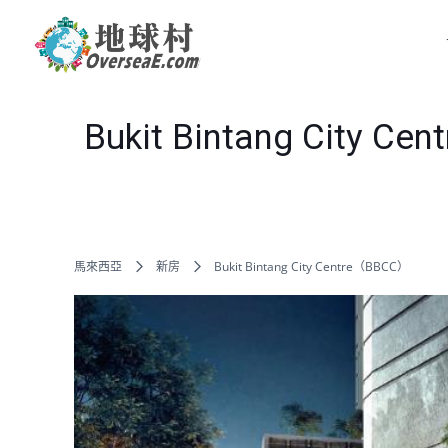
Bukit Bintang City C
馬來西亞
新房
Bukit Bintang City Centre（BBCC）