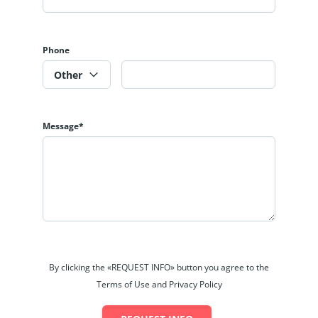
一個100萬平方英尺的生活方式購物中心。它將提供現代購物的所有需求
驗提升到一個新的水平。
Phone
有一抹綠意——圍繞在建築外、相融在室內設計中、點綴在生活空間內；自
Other
Message*
醫院，僅位於BBCC一公里處，現已成為了戶戶皆曉的中西合併醫院。隨
療服務。馬來西亞醫療項目的價格基本只有歐美國家價格的一半，加之匯
By clicking the «REQUEST INFO» button you agree to the
Terms of Use and Privacy Policy