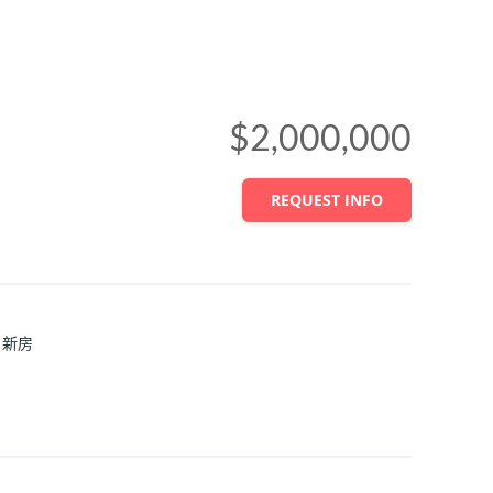
$2,000,000
REQUEST INFO
新房