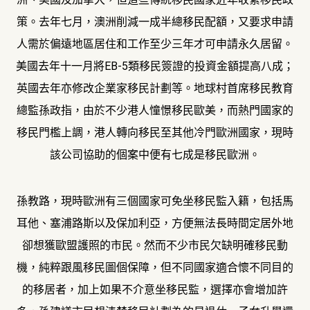
策。去年七月，澳洲削減一成半總移民配額，又要求申請
人需於偏遠地區居住和工作至少三年才可申請永久居留。
美國去年十一月將EB-5類移民簽證的投資金額提高八成；
英國去年亦修改企業家移民計劃等。地球村首席移民教育
總監孫政指，由於不少港人憧憬移民歐美，而熱門國家的
移民門檻上調，港人轉向移民至其他冷門歐洲國家，現時
該公司協助的個案中便有七成是移民歐洲。
孫教路，現時歐洲有三個國家可免坐移民監入籍，包括馬
耳他、塞浦路斯以及保加利亞，方便無法長時間定居外地
卻想獲歐盟護照的市民。然而不少市民欠缺明確移民動
機，純粹跟風移民圖個保障，但不同國家適合懷不同目的
的移居者，加上如果不介意坐移民監，選擇亦會增加許