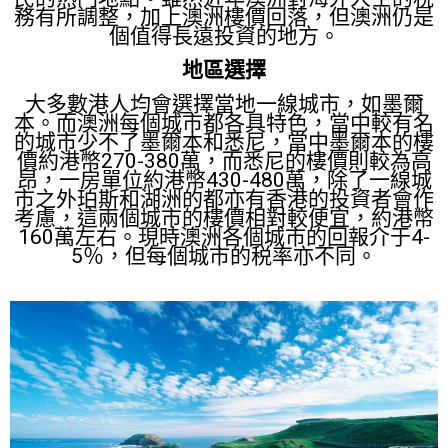
務有所調整，加上澳洲樓價回落，但澳洲仍是
個值得長遠投資的地方。
地區選擇
大多數港人均會選擇當地一線城市，如墨爾
本。而澳洲每個城市都各具特色，當中較有名
的城市少不了墨爾本和悉尼，當中墨爾本的樓
價約港幣270-380萬，而悉尼的樓價則較為高
昂，一房單位約港幣430-480萬，除了一線城
市之外珀斯和湖洲的都亦有香港的投資者會作
考慮，這兩個城市的樓價相對較便宜，約港幣
160萬左右。現時澳洲各個城市的回報介于4-
5％，但每個城市的税率亦不同。