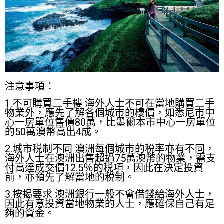
注意事項：
1.不可購買二手樓 海外人士不可在當地購買二手
物業外，應先了解各個城市的樓價，如悉尼市中
心一房單位售價80萬，比墨爾本市中心一房單位
的50萬澳幣高出4成。
2.城市税制不同 澳洲每個城市的税率亦有不同，
海外人士在澳洲出售超過75萬澳幣的物業，需支
付高達成交價12.5％的税項，因此在決定投資
前，亦預先了解當地的税制。
3.按揭要求 澳洲銀行一般不會借錢給海外人士，
因此有意投資當地物業的人士，應確保自己有足
夠的資金。